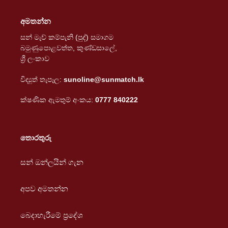
අමතන්න
සන් මැච් කම්පැනි (පුද්) සමාගම
බමුණුපොළවත්ත, කුණ්ඩසාලේ,
ශ්‍රී ලංකාව
විද්‍යුත් තැපෑල:
sunoline@sunmatch.lk
ක්ෂණික ඇමතුම් අංකය:
0777 840222
තොරතුරු
සන් ඔන්ලයින් ගැන
අපව අමතන්න
බෙදාහැරීමේ ප්‍රදේශ