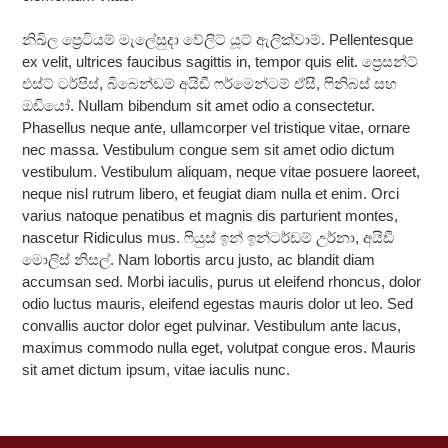
නිඛිල ප්‍රෙටියම් මැලේසුදා වේලිට් යූට් ඇලික්වාම්. Pellentesque
ex velit, ultrices faucibus sagittis in, tempor quis elit. ප්‍රෙසන්ට්
එස්ට් ටර්පිස්, බිබෙන්ඩම් අයිඩී ෆර්මෙන්ටම් ඒසී, ෆිනිබස් සහ
ඔඩියෝ. Nullam bibendum sit amet odio a consectetur.
Phasellus neque ante, ullamcorper vel tristique vitae, ornare
nec massa. Vestibulum congue sem sit amet odio dictum
vestibulum. Vestibulum aliquam, neque vitae posuere laoreet,
neque nisl rutrum libero, et feugiat diam nulla et enim. Orci
varius natoque penatibus et magnis dis parturient montes,
nascetur Ridiculus mus. ෆියුස් ඉන් ඉන්ටර්ඩම් උර්නා, අයිඩී
මොලිස් නිසල්. Nam lobortis arcu justo, ac blandit diam
accumsan sed. Morbi iaculis, purus ut eleifend rhoncus, dolor
odio luctus mauris, eleifend egestas mauris dolor ut leo. Sed
convallis auctor dolor eget pulvinar. Vestibulum ante lacus,
maximus commodo nulla eget, volutpat congue eros. Mauris
sit amet dictum ipsum, vitae iaculis nunc.