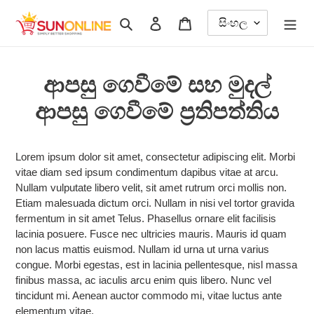
අන්තර්ගතයට
සෙවීම
ඇතුල් වන්න
ට්රොලිය
යන්න
ආපසු ගෙවීමේ සහ මුදල්
ආපසු ගෙවීමේ ප්‍රතිපත්තිය
Lorem ipsum dolor sit amet, consectetur adipiscing elit. Morbi
vitae diam sed ipsum condimentum dapibus vitae at arcu.
Nullam vulputate libero velit, sit amet rutrum orci mollis non.
Etiam malesuada dictum orci. Nullam in nisi vel tortor gravida
fermentum in sit amet Telus. Phasellus ornare elit facilisis
lacinia posuere. Fusce nec ultricies mauris. Mauris id quam
non lacus mattis euismod. Nullam id urna ut urna varius
congue. Morbi egestas, est in lacinia pellentesque, nisl massa
finibus massa, ac iaculis arcu enim quis libero. Nunc vel
tincidunt mi. Aenean auctor commodo mi, vitae luctus ante
elementum vitae.