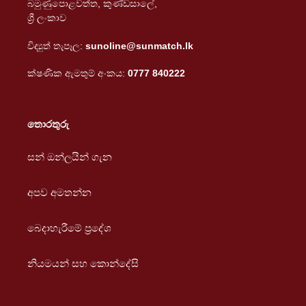
බමුණුපොළවත්ත, කුණ්ඩසාලේ,
ශ්‍රී ලංකාව
විද්‍යුත් තැපෑල:
sunoline@sunmatch.lk
ක්ෂණික ඇමතුම් අංකය:
0777 840222
තොරතුරු
සන් ඔන්ලයින් ගැන
අපව අමතන්න
බෙදාහැරීමේ ප්‍රදේශ
නියමයන් සහ කොන්දේසි