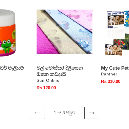
මල්
My
මෝස්තර
Cute
දිලිසෙන
Pets
ඔතන
කඩදාසි
ඩර් මැලියම්
මල් මෝස්තර දිලිසෙන
My Cute Pet
ඔතන කඩදාසි
වෙළෙන්දා
Panther
වෙළෙන්දා
Sun Online
සාමාන්‍ය
Rs 310.00
සාමාන්‍ය
Rs 120.00
මිල
මිල
1 න් 3 පිටුව
පෙර
ඊළඟ
පිටුව
පිටුව