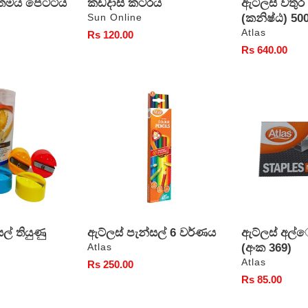
තමය පෙට්ටිය
කඩදාසි කටරය
ඇට්ලස් වත
වෙළෙන්දා
(කනිෂ්ඨ) 50
Sun Online
වෙළෙන්දා
Atlas
සාමාන්‍ය
Rs 120.00
මිල
සාමාන්‍ය
Rs 640.00
මිල
ඇට්ලස්
ඇට්ලස්
පැන්සල්
අල්ෙපෙනති
6
(අංක
වර්ණය
369)
ල් තියුණු
ඇට්ලස් පැන්සල් 6 වර්ණය
ඇට්ලස් අල
වෙළෙන්දා
(අංක 369)
Atlas
වෙළෙන්දා
Atlas
සාමාන්‍ය
Rs 250.00
මිල
සාමාන්‍ය
Rs 85.00
මිල