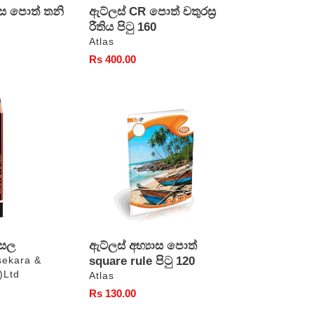
යාස පොත් තනි
ඇට්ලස් CR පොත් චතුරස්‍ර
රීතිය පිටු 160
වෙළෙන්දා
Atlas
සාමාන්‍ය
Rs 400.00
මිල
ඇට්ලස්
අභ්‍යාස
පොත්
square
rule
පිටු
120
්සල
ඇට්ලස් අභ්‍යාස පොත්
square rule පිටු 120
sekara &
)Ltd
වෙළෙන්දා
Atlas
සාමාන්‍ය
Rs 130.00
මිල