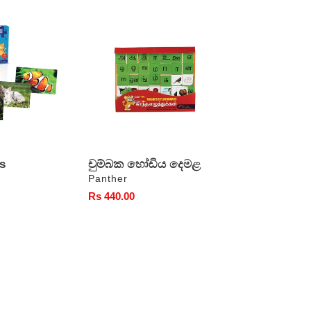
චුම්බක
හෝඩිය
දෙමළ
s
චුම්බක හෝඩිය දෙමළ
වෙළෙන්දා
Panther
සාමාන්‍ය
Rs 440.00
මිල