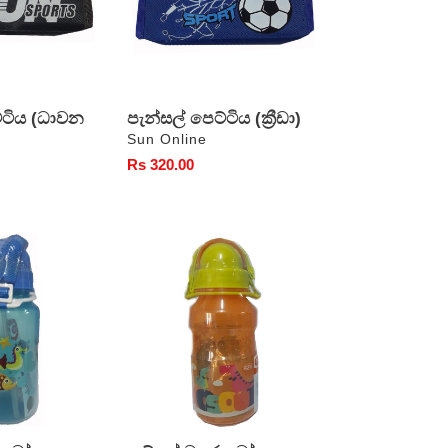
්ටිය (ධාවන
පැන්සල් පෙට්ටිය (ක්‍රීඩා)
වෙළෙන්දා
Sun Online
සාමාන්‍ය
Rs 320.00
මිල
ඇට්ලස්
වතුර
බෝතලය
(ස්මාර්ට්)
500ml