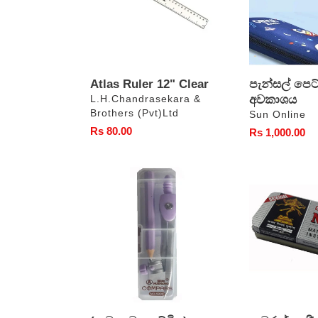
Atlas Ruler 12" Clear
පැන්සල් පෙට්
වෙළෙන්දා
අවකාශය
L.H.Chandrasekara &
Brothers (Pvt)Ltd
වෙළෙන්දා
Sun Online
සාමාන්‍ය
Rs 80.00
සාමාන්‍ය
Rs 1,000.00
මිල
මිල
(කවකාටු
නටරාජ්
පෙට්ටිය)
ගණිතමය
පෙට්ටිය