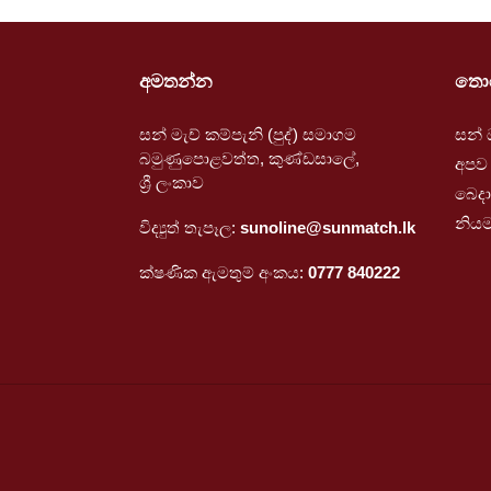
අමතන්න
තොර
සන් මැච් කම්පැනි (පුද්) සමාගම
සන් 
බමුණුපොළවත්ත, කුණ්ඩසාලේ,
අපව
ශ්‍රී ලංකාව
බෙදා
නිය
විද්‍යුත් තැපෑල:
sunoline@sunmatch.lk
ක්ෂණික ඇමතුම් අංකය:
0777 840222