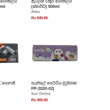
ුර බෝතලය
ඇට්ලස් වතුර බෝතලය
0ml
(ස්මාර්ට්) 500ml
වෙළෙන්දා
Atlas
සාමාන්‍ය
Rs 640.00
මිල
පැන්සල්
පෙට්ටිය
(චුම්බක
PP-
2020-
02)
්ෙපෙනති
පැන්සල් පෙට්ටිය (චුම්බක
PP-2020-02)
වෙළෙන්දා
Sun Online
සාමාන්‍ය
Rs 400.00
මිල