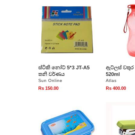
ස්ටිකි
ඇට්ලස්
නෝට්
වතුර
5*3
බෝතලය
JT-
520ml
A5
තනි
වර්ණය
ස්ටිකි නෝට් 5*3 JT-A5
ඇට්ලස් වත
තනි වර්ණය
520ml
වෙළෙන්දා
වෙළෙන්දා
Sun Online
Atlas
සාමාන්‍ය
Rs 150.00
සාමාන්‍ය
Rs 400.00
මිල
මිල
ඇට්ලස්
මිනි
ළමා
ස්ටේප්ලර්
දිවා
යන්ත්‍ර
ආහාර
අංක
පෙට්ටිය
10