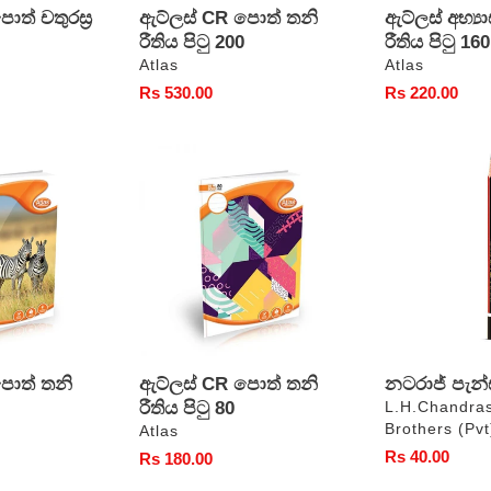
ත් චතුරස්‍ර
ඇට්ලස් CR පොත් තනි
ඇට්ලස් අභ්‍
රීතිය පිටු 200
රීතිය පිටු 160
වෙළෙන්දා
වෙළෙන්දා
Atlas
Atlas
සාමාන්‍ය
Rs 530.00
සාමාන්‍ය
Rs 220.00
මිල
මිල
ඇට්ලස්
නටරාජ්
CR
පැන්සල
පොත්
තනි
රීතිය
පිටු
80
පොත් තනි
ඇට්ලස් CR පොත් තනි
නටරාජ් පැන
රීතිය පිටු 80
වෙළෙන්දා
L.H.Chandra
Brothers (Pvt
වෙළෙන්දා
Atlas
සාමාන්‍ය
Rs 40.00
සාමාන්‍ය
Rs 180.00
මිල
මිල