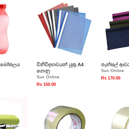
විනිවිදභාවයන්
පැන්සල්
යුතු
ආවරණ
A4
රෙදි
ගොනු
ුර බෝතලය
විනිවිදභාවයන් යුතු A4
පැන්සල් ආව
ගොනු
වෙළෙන්දා
Sun Online
වෙළෙන්දා
Sun Online
සාමාන්‍ය
Rs 170.00
සාමාන්‍ය
Rs 150.00
මිල
මිල
2"
ටේප්
ටේප්
2"
එක
පැහැදිලි
පැහැදිලි
20m
80m