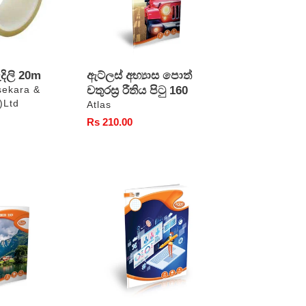
පිටු
160
දිලි 20m
ඇට්ලස් අභ්‍යාස පොත්
චතුරස්‍ර රීතිය පිටු 160
sekara &
)Ltd
වෙළෙන්දා
Atlas
සාමාන්‍ය
Rs 210.00
මිල
ඇට්ලස්
CR
පොත්
චතුරස්‍ර
රීතිය
පිටු
160