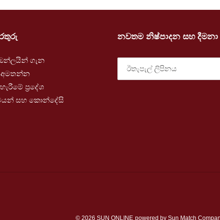
තුරු
නවතම නිෂ්පාදන සහ දීමනා 
ඔන්ලයින් ගැන
 අමතන්න
හැරීමේ ප්‍රදේශ
මයන් සහ කොන්දේසි
© 2026 SUN ONLINE
powered by Sun Match Company 