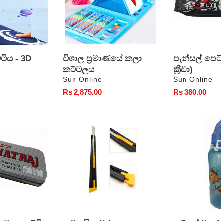
ටිය - 3D
විශාල ප්‍රමාණයේ කලා
පැන්සල් පෙට
කට්ටලය
ක්‍රීඩා)
වෙළෙන්දා
වෙළෙන්දා
Sun Online
Sun Online
සාමාන්‍ය
Rs 2,875.00
සාමාන්‍ය
Rs 380.00
මිල
මිල
කඩදාසි
ඇට්ලස්
කටරය
වතුර
බෝතලය
(කනිෂ්ඨ)
500ml