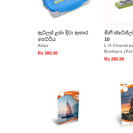
ඇට්ලස් ළමා දිවා ආහාර
මිනි ස්ටේප්ලර
පෙට්ටිය
10
වෙළෙන්දා
වෙළෙන්දා
Atlas
L.H.Chandra
Brothers (Pvt
සාමාන්‍ය
Rs 380.00
සාමාන්‍ය
Rs 280.00
මිල
මිල
ඇට්ලස්
ඇට්ලස්
අභ්‍යාස
CR
පොත්
පොත්
තනි
චතුරස්‍ර
රීතිය
රීතිය
පිටු
පිටු
200
200