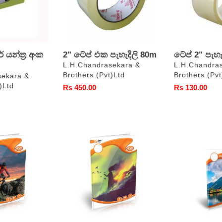
් යන්ත්‍ර අංක
2" ටේප් එක පැහැදිලි 80m
ටේප් 2" පැහැ
වෙළෙන්දා
වෙළෙන්දා
L.H.Chandrasekara &
L.H.Chandra
Brothers (Pvt)Ltd
Brothers (Pvt
sekara &
)Ltd
සාමාන්‍ය
Rs 450.00
සාමාන්‍ය
Rs 130.00
මිල
මිල
ඇට්ලස්
ඇට්ලස්
CR
අභ්‍යාස
පොත්
පොත්
තනි
තනි
රීතිය
රීතිය
පිටු
පිටු
200
160