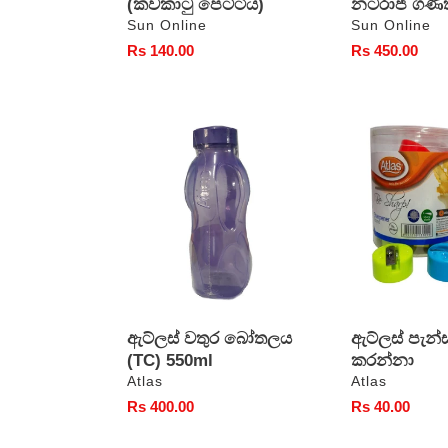
(කවකාටු පෙට්ටිය)
නටරාජ් ගණි
වෙළෙන්දා
වෙළෙන්දා
Sun Online
Sun Online
සාමාන්‍ය
Rs 140.00
සාමාන්‍ය
Rs 450.00
මිල
මිල
ඇට්ලස්
ඇට්ලස්
වතුර
පැන්සල්
බෝතලය
තියුණු
(TC)
කරන්නා
550ml
ඇට්ලස් වතුර බෝතලය
ඇට්ලස් පැන්ස
(TC) 550ml
කරන්නා
වෙළෙන්දා
වෙළෙන්දා
Atlas
Atlas
සාමාන්‍ය
Rs 400.00
සාමාන්‍ය
Rs 40.00
මිල
මිල