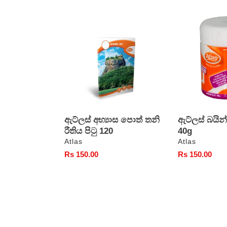
ඇට්ලස්
ඇට්ලස්
අභ්‍යාස
බයින්ඩර්
පොත්
මැලියම්
තනි
40g
රීතිය
පිටු
120
ඇට්ලස් අභ්‍යාස පොත් තනි
ඇට්ලස් බයින්
රීතිය පිටු 120
40g
වෙළෙන්දා
වෙළෙන්දා
Atlas
Atlas
සාමාන්‍ය
Rs 150.00
සාමාන්‍ය
Rs 150.00
මිල
මිල