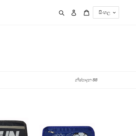
සෙවීම
ඇතුල් වන්න
ට්රොලිය
නිෂ්පාදන 88
පැන්සල්
පෙට්ටිය
(ක්‍රීඩා)