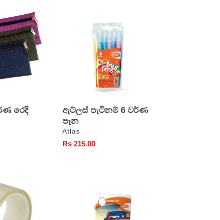
ඇට්ලස්
පැටිනම්
6
වර්ණ
පෑන
රණ රෙදි
ඇට්ලස් පැටිනම් 6 වර්ණ
පෑන
වෙළෙන්දා
Atlas
සාමාන්‍ය
Rs 215.00
මිල
ඇට්ලස්
අභ්‍යාස
පොත්
චතුරස්‍ර
රීතිය