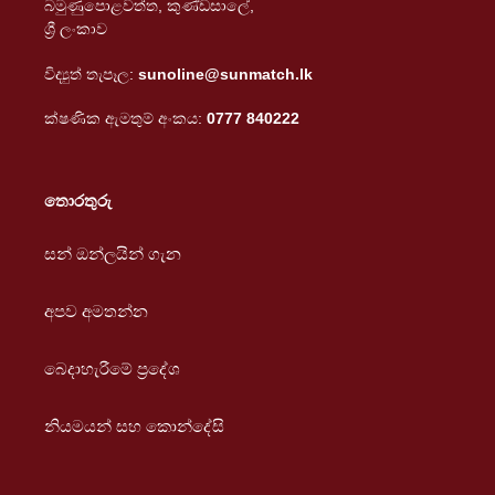
බමුණුපොළවත්ත, කුණ්ඩසාලේ,
ශ්‍රී ලංකාව
විද්‍යුත් තැපෑල:
sunoline@sunmatch.lk
ක්ෂණික ඇමතුම් අංකය:
0777 840222
තොරතුරු
සන් ඔන්ලයින් ගැන
අපව අමතන්න
බෙදාහැරීමේ ප්‍රදේශ
නියමයන් සහ කොන්දේසි