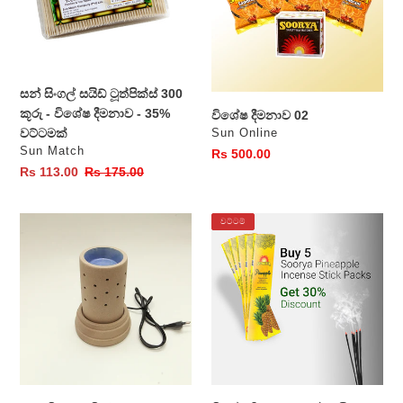
300
කූරු
-
විශේෂ
දීමනාව
සන් සිංගල් සයිඩ් ටූත්පික්ස් 300
-
කූරු - විශේෂ දීමනාව - 35%
විශේෂ දීමනාව 02
35%
වෙළෙන්දා
වට්ටමක්
Sun Online
වට්ටමක්
වෙළෙන්දා
Sun Match
සාමාන්‍ය
Rs 500.00
විකුණුම්
Rs 113.00
සාමාන්‍ය
Rs 175.00
මිල
මිල
මිල
සුවඳ
විශේෂ
වට්ටම්
විසරණ
දීමනාව
විදුලි
-
දාහකය
අන්නාසි
සුවඳ
දුම්
30%
වට්ටමක්