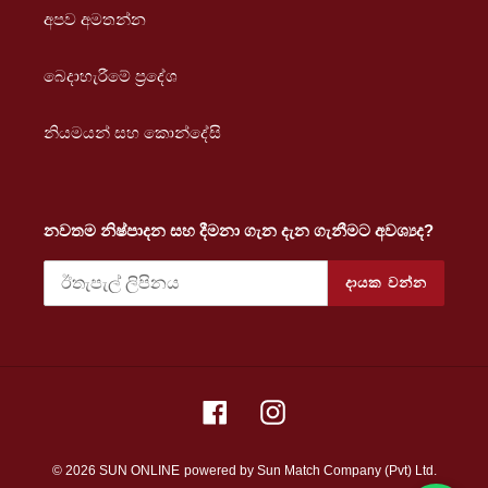
අපව අමතන්න
බෙදාහැරීමේ ප්‍රදේශ
නියමයන් සහ කොන්දේසි
නවතම නිෂ්පාදන සහ දීමනා ගැන දැන ගැනීමට අවශ්‍යද?
දායක වන්න
Facebook
Instagram
© 2026 SUN ONLINE
powered by Sun Match Company (Pvt) Ltd.