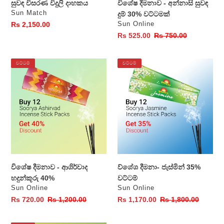
සුවඳ විසරණ විදුලි දාහකය
විශේෂ දීමනාව - අන්නාසි සුවඳ
වෙළෙන්දා
Sun Match
දුම් 30% වට්ටමක්
වෙළෙන්දා
සාමාන්‍ය
Rs 2,150.00
Sun Online
මිල
විකුණුම්
Rs 525.00
සාමාන්‍ය
Rs 750.00
මිල
මිල
විශේෂ
ව්ශේශ
වට්ටම්
වට්ටම්
දීමනාව
දීමනා-
-
ජැස්මින්
ආශිර්වාද
35%
හදුන්කූරු
වට්ටම්
40%
විශේෂ දීමනාව - ආශිර්වාද
ව්ශේශ දීමනා- ජැස්මින් 35%
හදුන්කූරු 40%
වට්ටම්
වෙළෙන්දා
වෙළෙන්දා
Sun Online
Sun Online
විකුණුම්
Rs 720.00
සාමාන්‍ය
Rs 1,200.00
විකුණුම්
Rs 1,170.00
සාමාන්‍ය
Rs 1,800.00
මිල
මිල
මිල
මිල