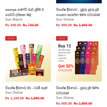
50%
වට්ටමක්
soorya සේෆ්ටි මැච් දුසිම් 3
විශේෂ දීමනාව - දුඹුරු සුවඳ දුම්
පෙට්ටි (ඒකක 36)
ගායනා කරන්න 50% වට්ටමක්
වෙළෙන්දා
වෙළෙන්දා
Sun Match
Sun Online
විකුණුම්
Rs 540.00
සාමාන්‍ය
Rs 720.00
විකුණුම්
Rs 900.00
සාමාන්‍ය
Rs 1,800.00
මිල
මිල
මිල
මිල
විශේෂ
විශේෂ
වට්ටම්
වට්ටම්
දීමනාව
දීමනාව
01
-
-
සුවඳ
වාසි
දුම්
පැක්
50%
වට්ටමක්
විශේෂ දීමනාව 01 - වාසි පැක්
විශේෂ දීමනාව - සුවඳ දුම් 50%
වෙළෙන්දා
Sun Online
වට්ටමක්
වෙළෙන්දා
විකුණුම්
Rs 1,100.00
සාමාන්‍ය
Rs 1,590.00
Sun Online
මිල
මිල
විකුණුම්
Rs 900.00
සාමාන්‍ය
Rs 1,800.00