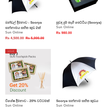
කුඩ
2ක්
බන්ඩල් දීමනාව - Soorya
සුවඳ දුම් තෑගි පෙට්ටිය (Soorya)
වෙළෙන්දා
Sun Online
සන්නාමය සහිත කුඩ 2ක්
වෙළෙන්දා
Sun Online
සාමාන්‍ය
Rs 980.00
මිල
විකුණුම්
Rs 4,500.00
සාමාන්‍ය
Rs 5,000.00
මිල
මිල
විශේෂ
Soorya
වට්ටම්
දීමනාව
සන්නාම
-
සහිත
20%
කුඩය
වට්ටමක්
විශේෂ දීමනාව - 20% වට්ටමක්
Soorya සන්නාම සහිත කුඩය
වෙළෙන්දා
වෙළෙන්දා
Sun Online
Sun Online