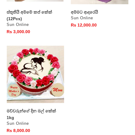
ස්තූතියි අම්මේ කප් කේක්
අම්මට ආදරෙයි
වෙළෙන්දා
Sun Online
(12Pcs)
වෙළෙන්දා
Sun Online
සාමාන්‍ය
Rs 12,000.00
මිල
සාමාන්‍ය
Rs 3,000.00
මිල
මව්වරුන්ගේ
දින
මල්
කේක්
1kg
මව්වරුන්ගේ දින මල් කේක්
1kg
වෙළෙන්දා
Sun Online
සාමාන්‍ය
Rs 8,000.00