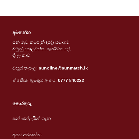
මිල
අමතන්න
සන් මැච් කම්පැනි (පුද්) සමාගම
බමුණුපොළවත්ත, කුණ්ඩසාලේ,
ශ්‍රී ලංකාව
විද්‍යුත් තැපෑල:
sunoline@sunmatch.lk
ක්ෂණික ඇමතුම් අංකය:
0777 840222
තොරතුරු
සන් ඔන්ලයින් ගැන
අපව අමතන්න