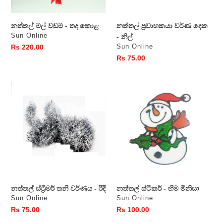
නත්තල් මල් වඩම - තද කොළ
නත්තල් ප්‍රවාහකයා වර්ණ දෙක
වෙළෙන්දා
Sun Online
- නිල්
වෙළෙන්දා
සාමාන්‍ය
Rs 220.00
Sun Online
මිල
සාමාන්‍ය
Rs 75.00
මිල
නත්තල්
නත්තල්
ස්ට්‍රීමර්
ස්ටිකර්
තනි
-
වර්ණය
හිම
-
මිනිසා
රිදී
නත්තල් ස්ට්‍රීමර් තනි වර්ණය - රිදී
නත්තල් ස්ටිකර් - හිම මිනිසා
වෙළෙන්දා
වෙළෙන්දා
Sun Online
Sun Online
සාමාන්‍ය
Rs 75.00
සාමාන්‍ය
Rs 100.00
මිල
මිල