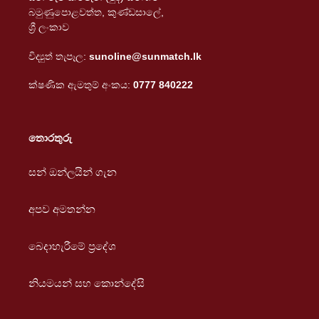
බමුණුපොළවත්ත, කුණ්ඩසාලේ,
ශ්‍රී ලංකාව
විද්‍යුත් තැපෑල:
sunoline@sunmatch.lk
ක්ෂණික ඇමතුම් අංකය:
0777 840222
තොරතුරු
සන් ඔන්ලයින් ගැන
අපව අමතන්න
බෙදාහැරීමේ ප්‍රදේශ
නියමයන් සහ කොන්දේසි